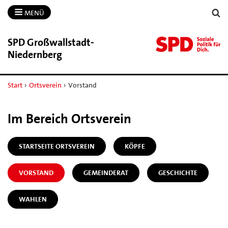
MENÜ
SPD Großwallstadt-​
Niedernberg
Start
›
Ortsverein
›
Vorstand
Im Bereich Ortsverein
STARTSEITE ORTSVEREIN
KÖPFE
VORSTAND
GEMEINDERAT
GESCHICHTE
WAHLEN